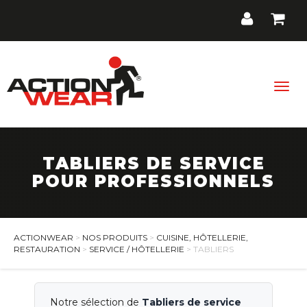
Togg
navig
TABLIERS DE SERVICE
BTP / Industrie
POUR PROFESSIONNELS
Santé, Bien-être
Cuisine, Hôtellerie, Restauration
ACTIONWEAR
>
NOS PRODUITS
>
CUISINE, HÔTELLERIE,
RESTAURATION
>
SERVICE / HÔTELLERIE
> TABLIERS
Promos
Contact
Notre sélection de
Tabliers de service