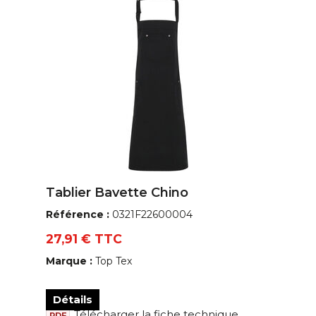
Tablier Bavette Chino
Référence :
0321F22600004
27,91 € TTC
Marque :
Top Tex
Détails
Télécharger la fiche technique
PDF