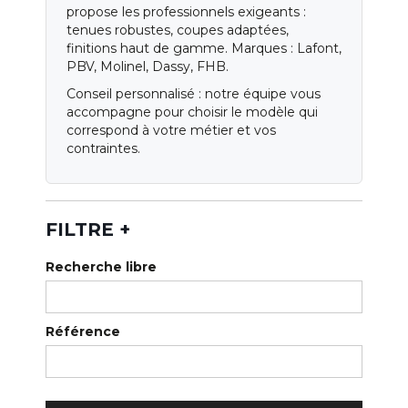
Qui sommes-nous ?
propose les professionnels exigeants :
tenues robustes, coupes adaptées,
Notre magasin
finitions haut de gamme. Marques : Lafont,
PBV, Molinel, Dassy, FHB.
Nos services
Conseil personnalisé : notre équipe vous
accompagne pour choisir le modèle qui
Nos catalogues
correspond à votre métier et vos
contraintes.
Normes
Blog
FILTRE
+
Recherche libre
Référence