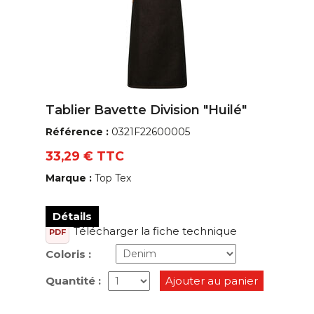
Tablier Bavette Division "Huilé"
Référence :
0321F22600005
33,29 € TTC
Marque :
Top Tex
Détails
Télécharger la fiche technique
PDF
Coloris :
Quantité :
Ajouter au panier