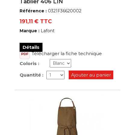
Tablier 406 LIN
Référence :
0321F36620002
191,11 € TTC
Marque :
Lafont
Détails
Télécharger la fiche technique
PDF
Coloris :
Quantité :
Ajouter au panier