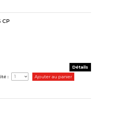
S CP
Détails
té :
Ajouter au panier