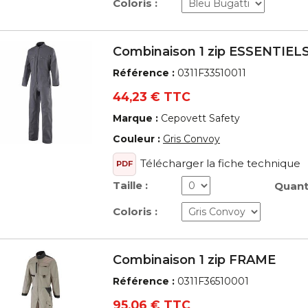
Coloris :
Combinaison 1 zip ESSENTIEL
Référence :
0311F33510011
44,23 € TTC
Marque :
Cepovett Safety
Couleur :
Gris Convoy
Télécharger la fiche technique
PDF
Taille :
Quanti
Coloris :
Combinaison 1 zip FRAME
Référence :
0311F36510001
95,06 € TTC