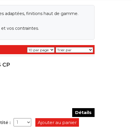
pes adaptées, finitions haut de gamme.
et vos contraintes.
S CP
Détails
ité :
Ajouter au panier