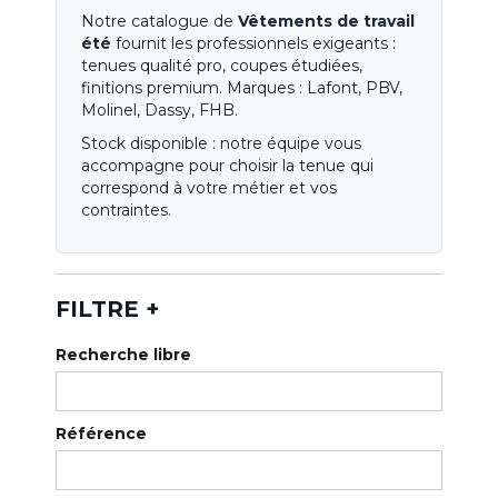
Qui sommes-nous ?
Notre catalogue de
Vêtements de travail
été
fournit les professionnels exigeants :
Notre magasin
tenues qualité pro, coupes étudiées,
finitions premium. Marques : Lafont, PBV,
Nos services
Molinel, Dassy, FHB.
Nos catalogues
Stock disponible : notre équipe vous
accompagne pour choisir la tenue qui
Normes
correspond à votre métier et vos
contraintes.
Blog
FILTRE
+
Recherche libre
Référence