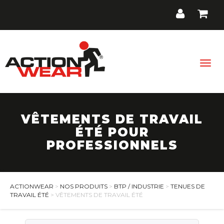
Togg
navig
VÊTEMENTS DE TRAVAIL
BTP / Industrie
ÉTÉ POUR
PROFESSIONNELS
Santé, Bien-être
Cuisine, Hôtellerie, Restauration
Promos
ACTIONWEAR
>
NOS PRODUITS
>
BTP / INDUSTRIE
>
TENUES DE
TRAVAIL ÉTÉ
> VÊTEMENTS DE TRAVAIL ÉTÉ
Contact