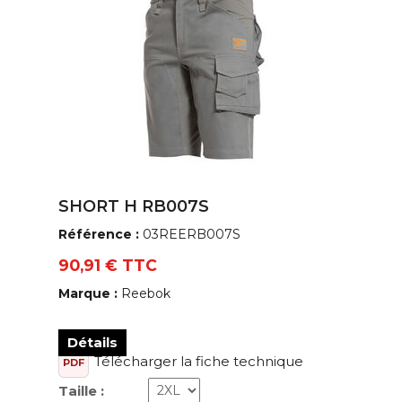
SHORT H RB007S
Référence :
03REERB007S
90,91 € TTC
Marque :
Reebok
Détails
Télécharger la fiche technique
PDF
Taille :