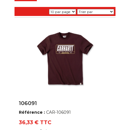
Reebok
Sols
SYNQ Workwear
T2S
106091
Référence :
CAR-106091
36,33 € TTC