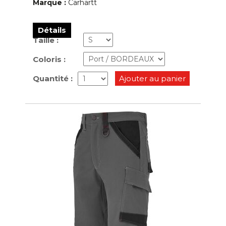
Marque :
Carhartt
Détails
Taille :
Coloris :
Quantité :
Ajouter au panier