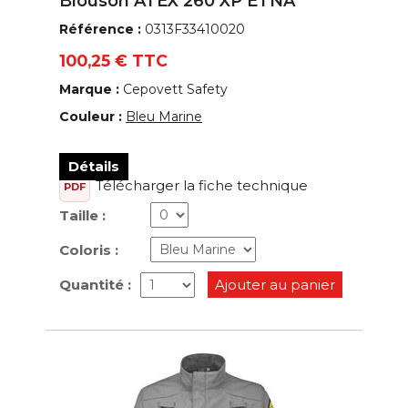
Blouson ATEX 260 XP ETNA
Référence :
0313F33410020
100,25 € TTC
Marque :
Cepovett Safety
Couleur :
Bleu Marine
Détails
Télécharger la fiche technique
PDF
Taille :
Coloris :
Quantité :
Ajouter au panier