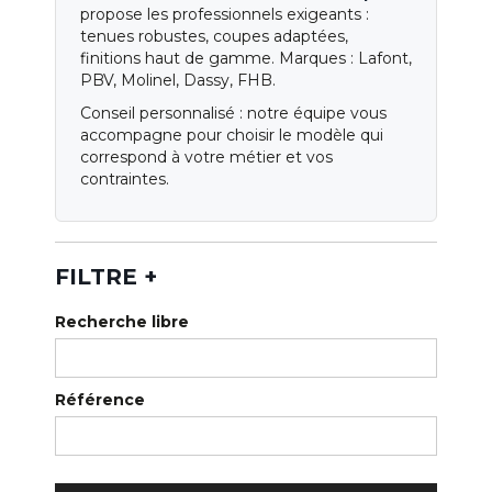
Qui sommes-nous ?
propose les professionnels exigeants :
tenues robustes, coupes adaptées,
Notre magasin
finitions haut de gamme. Marques : Lafont,
PBV, Molinel, Dassy, FHB.
Nos services
Conseil personnalisé : notre équipe vous
accompagne pour choisir le modèle qui
Nos catalogues
correspond à votre métier et vos
contraintes.
Normes
Blog
FILTRE
+
Recherche libre
Référence