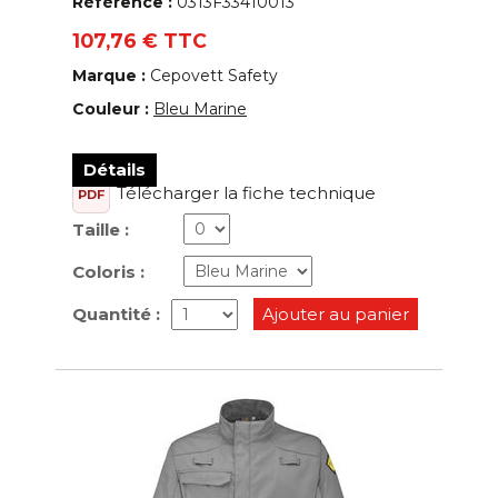
Référence :
0313F33410013
107,76 € TTC
Marque :
Cepovett Safety
Couleur :
Bleu Marine
Détails
Télécharger la fiche technique
PDF
Taille :
Coloris :
Quantité :
Ajouter au panier