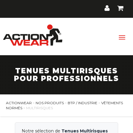
Togg
navig
TENUES MULTIRISQUES
BTP / Industrie
POUR PROFESSIONNELS
Santé, Bien-être
Cuisine, Hôtellerie, Restauration
ACTIONWEAR
>
NOS PRODUITS
>
BTP / INDUSTRIE
>
VÊTEMENTS
NORMÉS
> MULTIRISQUES
Promos
Contact
Notre sélection de
Tenues Multirisques