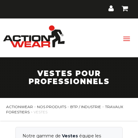
Togg
navig
VESTES POUR
BTP / Industrie
PROFESSIONNELS
Santé, Bien-être
Cuisine, Hôtellerie, Restauration
ACTIONWEAR
>
NOS PRODUITS
>
BTP / INDUSTRIE
>
TRAVAUX
FORESTIERS
> VESTES
Promos
Contact
Notre gamme de
Vestes
équipe les