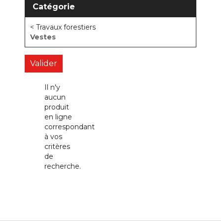
Catégorie
< Travaux forestiers
Vestes
Il n'y
aucun
produit
en ligne
correspondant
à vos
critères
de
recherche.