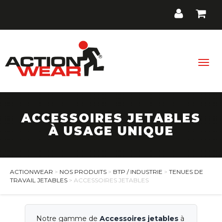
Togg
navig
ACCESSOIRES JETABLES
BTP / Industrie
À USAGE UNIQUE
Santé, Bien-être
Cuisine, Hôtellerie, Restauration
ACTIONWEAR
>
NOS PRODUITS
>
BTP / INDUSTRIE
>
TENUES DE
TRAVAIL JETABLES
> ACCESSOIRES JETABLES
Promos
Contact
Notre gamme de
Accessoires jetables
à