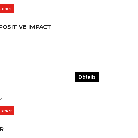
panier
 POSITIVE IMPACT
Détails
panier
OR