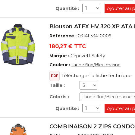
Quantité :
Ajouter au 
Blouson ATEX HV 320 XP ATA
Référence :
0314F33410009
180,27 € TTC
Marque :
Cepovett Safety
Couleur :
Jaune fluo/Bleu marine
Télécharger la fiche technique
PDF
Taille :
Coloris :
Quantité :
Ajouter au 
COMBINAISON 2 ZIPS COND