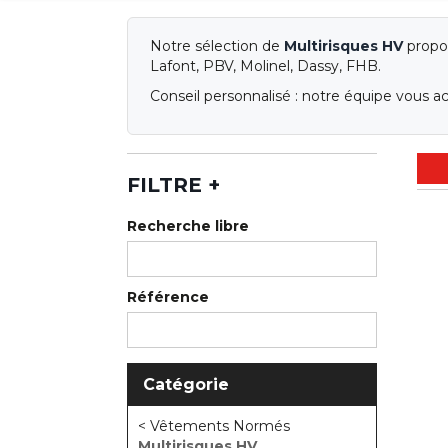
Notre sélection de
Multirisques HV
propos
Lafont, PBV, Molinel, Dassy, FHB.
Conseil personnalisé : notre équipe vous a
FILTRE
+
Recherche libre
Référence
Catégorie
< Vêtements Normés
Multirisques HV