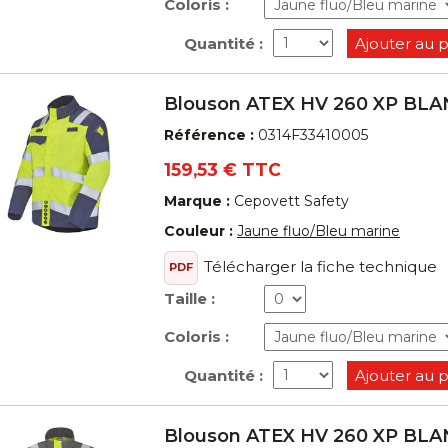
Coloris :
Quantité :
Ajouter au 
Blouson ATEX HV 260 XP BL
Référence :
0314F33410005
159,53 € TTC
Marque :
Cepovett Safety
Couleur :
Jaune fluo/Bleu marine
Télécharger la fiche technique
PDF
Taille :
Coloris :
Quantité :
Ajouter au 
Blouson ATEX HV 260 XP BL