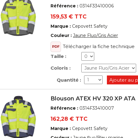
Référence :
0314F33410006
159,53 € TTC
Marque :
Cepovett Safety
Couleur :
Jaune Fluo/Gris Acier
Télécharger la fiche technique
PDF
Taille :
Coloris :
Quantité :
Ajouter au 
Blouson ATEX HV 320 XP ATA
Référence :
0314F33410007
162,28 € TTC
Marque :
Cepovett Safety
Couleur :
Jaune fluo/Bleu marine