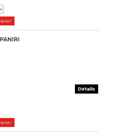
panier
 PANIRI
Détails
panier