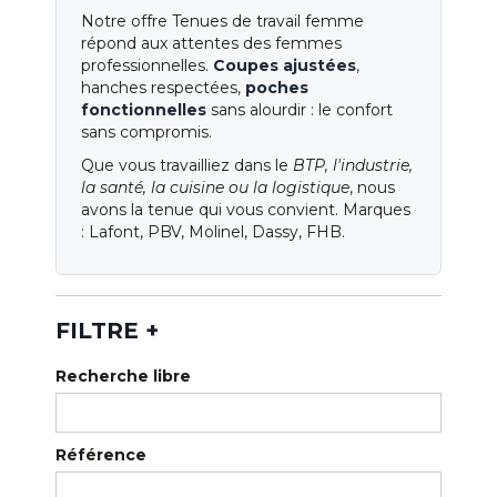
Qui sommes-nous ?
Notre offre Tenues de travail femme
répond aux attentes des femmes
Notre magasin
professionnelles.
Coupes ajustées
,
hanches respectées,
poches
Nos services
fonctionnelles
sans alourdir : le confort
sans compromis.
Nos catalogues
Que vous travailliez dans le
BTP, l'industrie,
Normes
la santé, la cuisine ou la logistique
, nous
avons la tenue qui vous convient. Marques
: Lafont, PBV, Molinel, Dassy, FHB.
Blog
FILTRE
+
Recherche libre
Référence