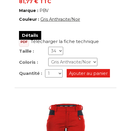
81,77 € TTC
Marque :
PBV
Couleur :
Gris Anthracite/Noir
Détails
Télécharger la fiche technique
PDF
Taille :
Coloris :
Quantité :
Ajouter au panier