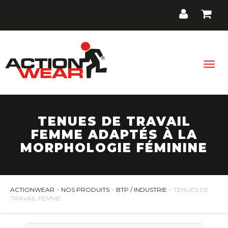
Togg
navig
TENUES DE TRAVAIL
BTP / Industrie
FEMME ADAPTÉS À LA
MORPHOLOGIE FÉMININE
Santé, Bien-être
Cuisine, Hôtellerie, Restauration
Promos
ACTIONWEAR
>
NOS PRODUITS
>
BTP / INDUSTRIE
> TENUES DE
TRAVAIL FEMME
Contact