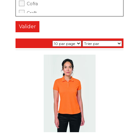
Cofra
Craft
CUTTER AND BUCK
Dassy
FHB
Helly Hansen
Kariban
Lafont
Lemaitre
MASCOT
Molinel
NEW BALANCE
NewWave
Nordways
PBV