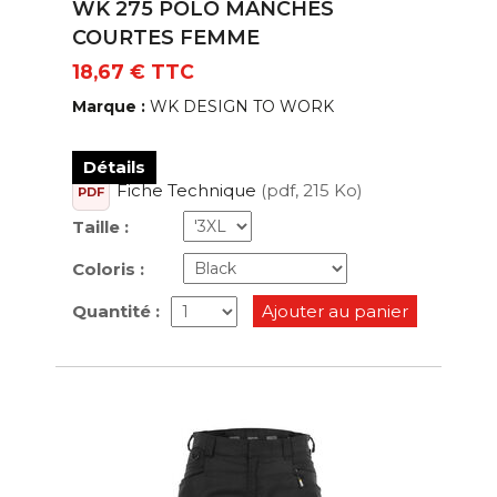
WK 275 POLO MANCHES
Perko
COURTES FEMME
PROACT
18,67 € TTC
PROJOB
Marque :
WK DESIGN TO WORK
Reebok
Robur
Détails
Safety Jogger Industrial
Fiche Technique
(pdf, 215 Ko)
PDF
Sioen
Taille :
Sols
Coloris :
SYNQ Workwear
Quantité :
Ajouter au panier
T2S
Top Tex
Uniwork
WK DESIGN TO WORK