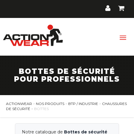
Togg
navig
BOTTES DE SÉCURITÉ
BTP / Industrie
POUR PROFESSIONNELS
Santé, Bien-être
Cuisine, Hôtellerie, Restauration
ACTIONWEAR
>
NOS PRODUITS
>
BTP / INDUSTRIE
>
CHAUSSURES
DE SÉCURITÉ
> BOTTES
Promos
Contact
Notre catalogue de
Bottes de sécurité