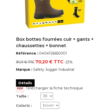
Box bottes fourrées cuir + gants +
chaussettes + bonnet
Référence :
0404F26650001
70,20 € TTC
91,11 € TTC
-23%
Marque :
Safety Jogger Industrial
Détails
Télécharger la fiche technique
PDF
Taille :
Coloris :