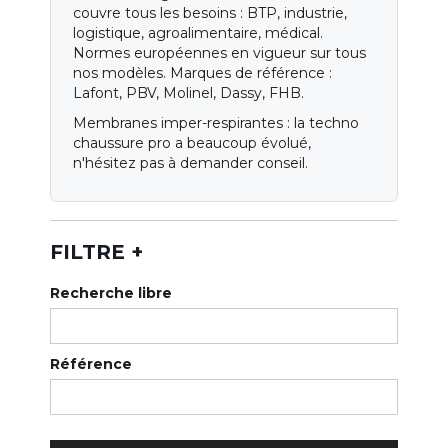
Qui sommes-nous ?
couvre tous les besoins : BTP, industrie,
logistique, agroalimentaire, médical.
Notre magasin
Normes européennes en vigueur sur tous
nos modèles. Marques de référence :
Nos services
Lafont, PBV, Molinel, Dassy, FHB.
Membranes imper-respirantes : la techno
Nos catalogues
chaussure pro a beaucoup évolué,
n'hésitez pas à demander conseil.
Normes
Blog
FILTRE
+
Recherche libre
Référence